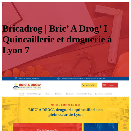
Bricadrog | Bric’ A Drog’ I
Quin­cail­le­rie et droguerie à
Lyon 7