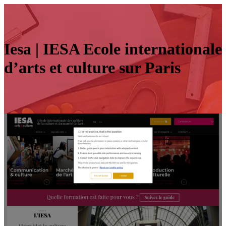
Iesa | IESA Ecole in­ter­nationa­le
d’arts et culture sur Paris